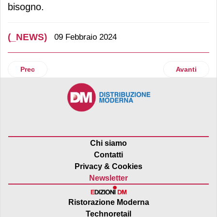
bisogno.
(_NEWS)
09 Febbraio 2024
Articolo precedente: Lega Coop e Nova Aeg siglano accordo p
Articolo succ
Prec
Avanti
Chi siamo
Contatti
Privacy & Cookies
Newsletter
Ristorazione Moderna
Technoretail