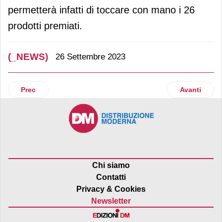
permetterà infatti di toccare con mano i 26
prodotti premiati.
(_NEWS)
26 Settembre 2023
Articolo precedente: Piùmè raddoppia a Ravenna
Articolo suc
Prec
Avanti
Chi siamo
Contatti
Privacy & Cookies
Newsletter