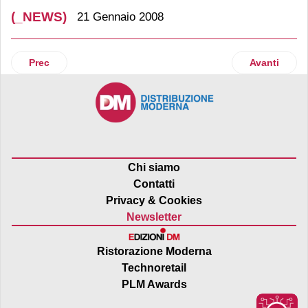
(_NEWS)
21 Gennaio 2008
Articolo precedente: Gio’Style
Articolo su
Prec
Avanti
Chi siamo
Contatti
Privacy & Cookies
Newsletter
Ristorazione Moderna
Technoretail
PLM Awards