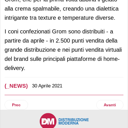
alla crema spalmabile, creando una dialettica
intrigante tra texture e temperature diverse.
I coni confezionati Grom sono distribuiti - a
partire da aprile - in 2.500 punti vendita della
grande distribuzione e nei punti vendita virtuali
del brand sulle principali piattaforme di home-
delivery.
(_NEWS)
30 Aprile 2021
Articolo precedente: Lactalis affida a lnpf Italia la valorizz
Articolo suc
Prec
Avanti