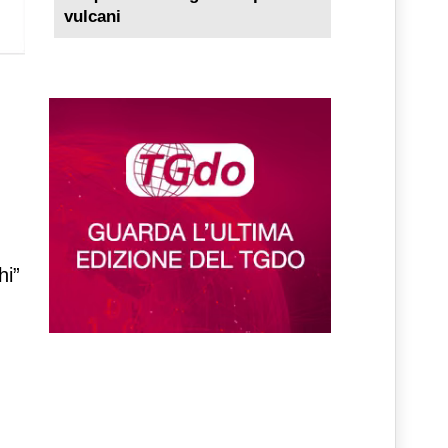
vulcani
hi”