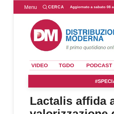
Menu
CERCA
Aggiornato a
sabato 08 
VIDEO
TGDO
PODCAST
#SPECI
Lactalis affida a
valorizzazione 