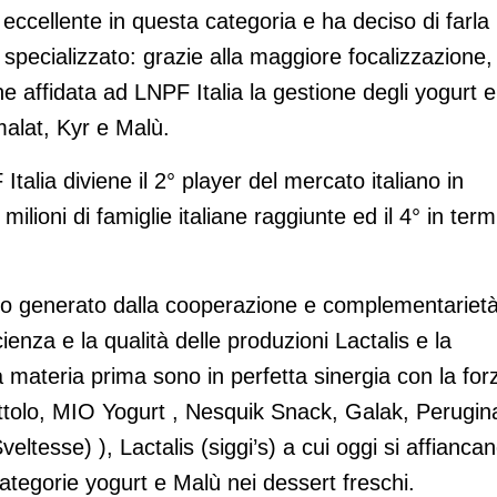
eccellente in questa categoria e ha deciso di farla
pecializzato: grazie alla maggiore focalizzazione,
ne affidata ad LNPF Italia la gestione degli yogurt e
malat, Kyr e Malù.
talia diviene il 2° player del mercato italiano in
ilioni di famiglie italiane raggiunte ed il 4° in term
unto generato dalla cooperazione e complementariet
cienza e la qualità delle produzioni Lactalis e la
 materia prima sono in perfetta sinergia con la for
ùttolo, MIO Yogurt , Nesquik Snack, Galak, Perugin
tesse) ), Lactalis (siggi’s) a cui oggi si affiancan
ategorie yogurt e Malù nei dessert freschi.