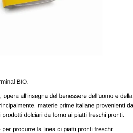
scere l’assortimento
rminal BIO.
o, opera all’insegna del benessere dell’uomo e della
principalmente, materie prime italiane provenienti d
 prodotti dolciari da forno ai piatti freschi pronti.
per produrre la linea di piatti pronti freschi: