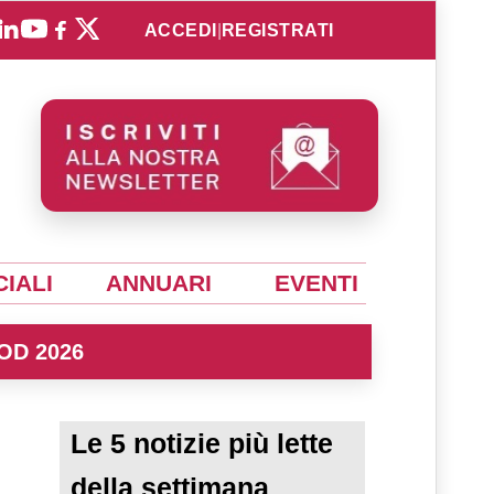
ACCEDI
|
REGISTRATI
IALI
ANNUARI
EVENTI
OD 2026
Le 5 notizie più lette
della settimana