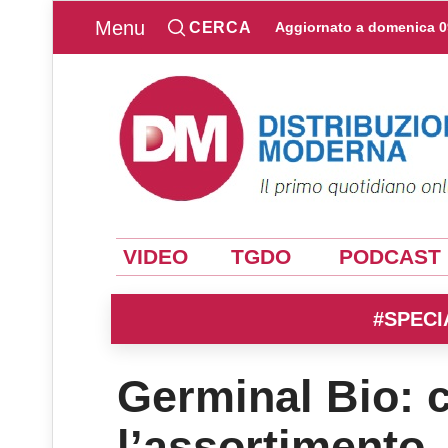
Menu
CERCA
Aggiornato a
domenica 0
VIDEO
TGDO
PODCAST
#SPECI
Germinal Bio: 
l’assortimento