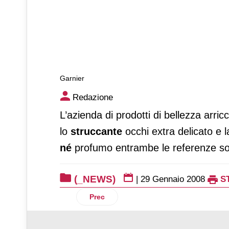
Garnier
Garnier
Redazione
L’azienda di prodotti di bellezza arric
lo
struccante
occhi extra delicato e 
né
profumo entrambe le referenze son
(_NEWS)
|
29 Gennaio 2008
S
Articolo precedente: Casino
Prec