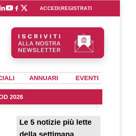
ACCEDI
|
REGISTRATI
IALI
ANNUARI
EVENTI
OD 2026
Le 5 notizie più lette
della settimana