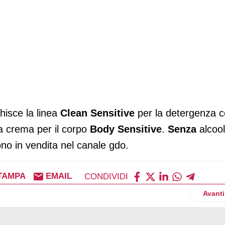
chisce la linea
Clean Sensitive
per la detergenza 
la crema per il corpo
Body Sensitive
.
Senza
alcool
o in vendita nel canale gdo.
TAMPA
EMAIL
CONDIVIDI
Artico
Avanti