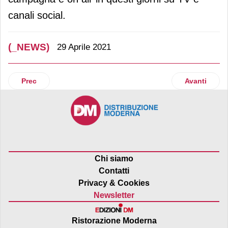
canali social.
(_NEWS)
29 Aprile 2021
Articolo precedente: Ritorna per il secondo anno consecut
Articolo succ
Prec
Avanti
Chi siamo
Contatti
Privacy & Cookies
Newsletter
Ristorazione Moderna