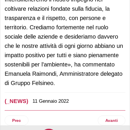
coltivare relazioni fondate sulla fiducia, la
trasparenza e il rispetto, con persone e
territorio. Crediamo fortemente nel ruolo
sociale delle aziende e desideriamo davvero
che le nostre attività di ogni giorno abbiano un
impatto positivo per tutti e siano pienamente
sostenibili per l’ambiente», ha commentato
Emanuela Raimondi, Amministratore delegato
di Gruppo Felsineo.
(_NEWS)
11 Gennaio 2022
Articolo precedente: Prologis: nuova acquisizione a Roma
Articolo suc
Prec
Avanti