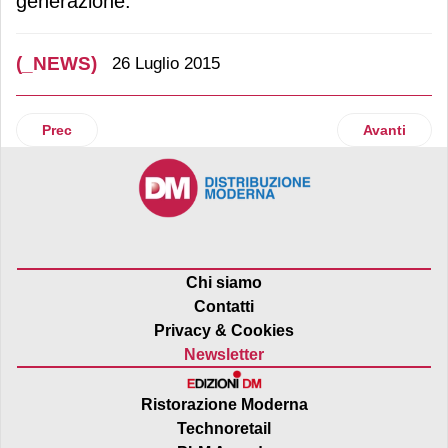
generazione.
(_NEWS)
26 Luglio 2015
Articolo precedente: San Carlo incorona la vincitrice del con
Articolo suc
Prec
Avanti
Chi siamo
Contatti
Privacy & Cookies
Newsletter
Ristorazione Moderna
Technoretail