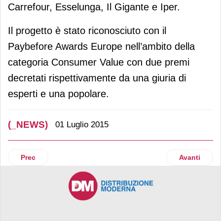
Carrefour, Esselunga, Il Gigante e Iper.
Il progetto è stato riconosciuto con il
Paybefore Awards Europe nell’ambito della
categoria Consumer Value con due premi
decretati rispettivamente da una giuria di
esperti e una popolare.
(_NEWS)
01 Luglio 2015
Articolo precedente: Latte Rugiada sceglie Genesys Softwar
Articolo suc
Prec
Avanti