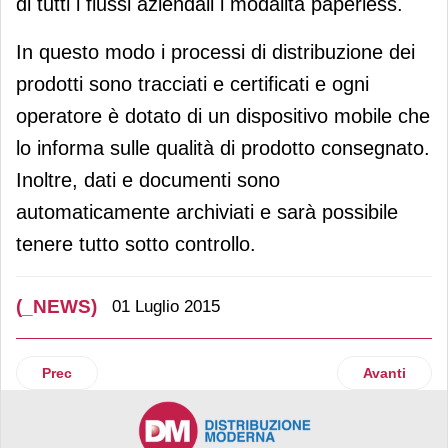
di tutti i flussi aziendali i modalità paperless.
In questo modo i processi di distribuzione dei
prodotti sono tracciati e certificati e ogni
operatore è dotato di un dispositivo mobile che
lo informa sulle qualità di prodotto consegnato.
Inoltre, dati e documenti sono
automaticamente archiviati e sarà possibile
tenere tutto sotto controllo.
(_NEWS)
01 Luglio 2015
Articolo precedente: Koelnmesse chiude il 2014 con un fatt
Articolo suc
Prec
Avanti