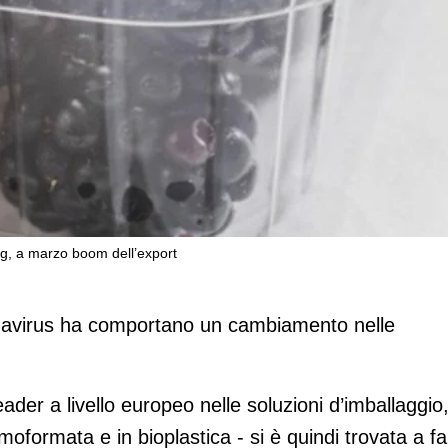
ng, a marzo boom dell’export
 le richieste di packaging, a marzo bo
navirus ha comportano un cambiamento nelle
eader a livello europeo nelle soluzioni d’imballaggio
rmoformata e in bioplastica - si è quindi trovata a fa