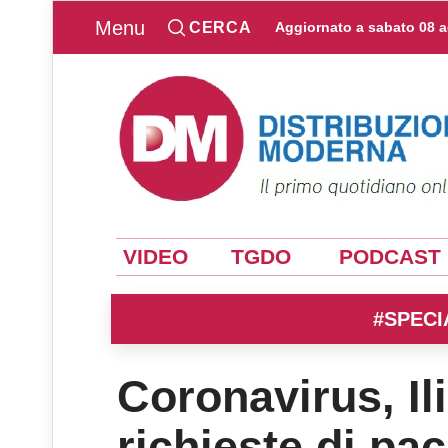
Menu
CERCA
Aggiornato a
sabato 08 
VIDEO
TGDO
PODCAST
#SPECI
Coronavirus, Il
richieste di pa