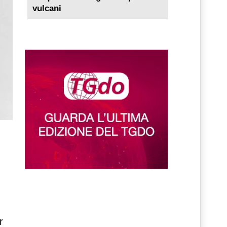
vulcani
om
,
r