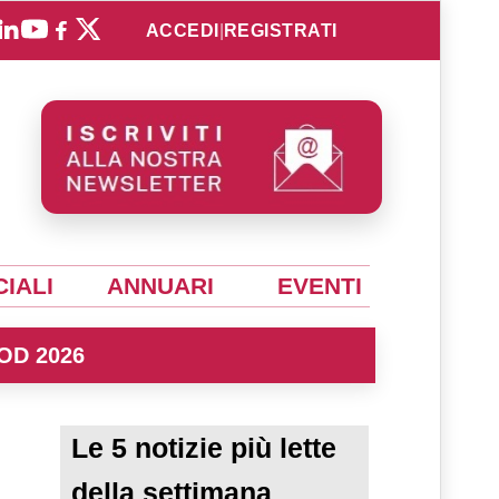
ACCEDI
|
REGISTRATI
IALI
ANNUARI
EVENTI
OD 2026
Le 5 notizie più lette
della settimana