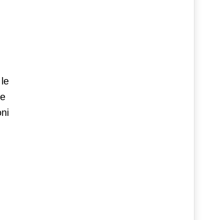
 le
he
oni