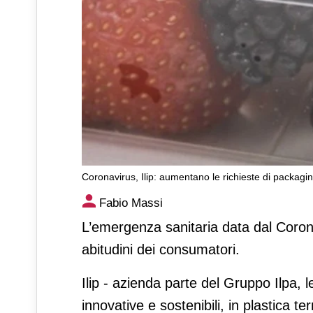
Coronavirus, Ilip: aumentano le richieste di packagi
Coronavirus, Ilip: aumentano
Fabio Massi
dell’export
L’emergenza sanitaria data dal Coro
abitudini dei consumatori.
Ilip - azienda parte del Gruppo Ilpa, l
innovative e sostenibili, in plastica te