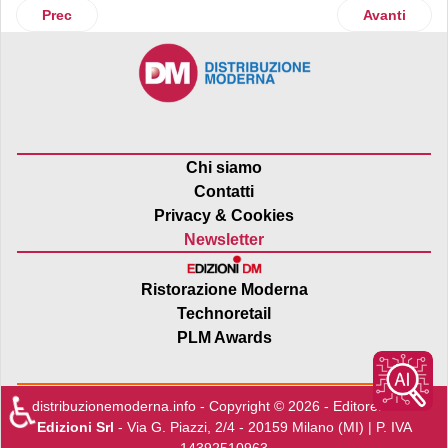
Articolo precedente: Conad sostiene l'Ospedale Bambino 
Articolo suc
Prec
Avanti
Chi siamo
Contatti
Privacy & Cookies
Newsletter
Ristorazione Moderna
Technoretail
PLM Awards
♿
distribuzionemoderna.info - Copyright © 2026 - Editore:
Edra
Edizioni Srl
- Via G. Piazzi, 2/4 - 20159 Milano (MI) | P. IVA
14392510963