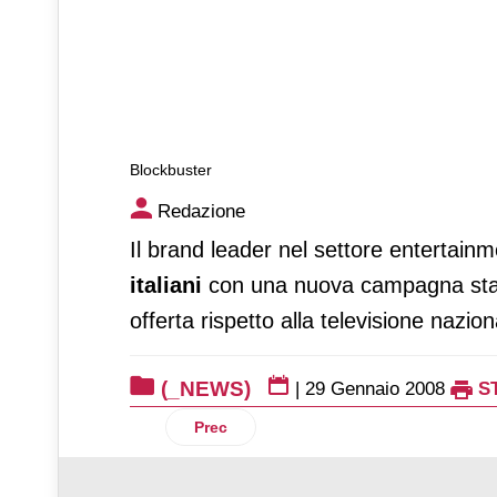
Blockbuster
Blockbuster
Redazione
Il brand leader nel settore entertain
italiani
con una nuova campagna sta
offerta rispetto alla televisione nazion
(_NEWS)
|
29 Gennaio 2008
S
Articolo precedente: Nielsen
Prec