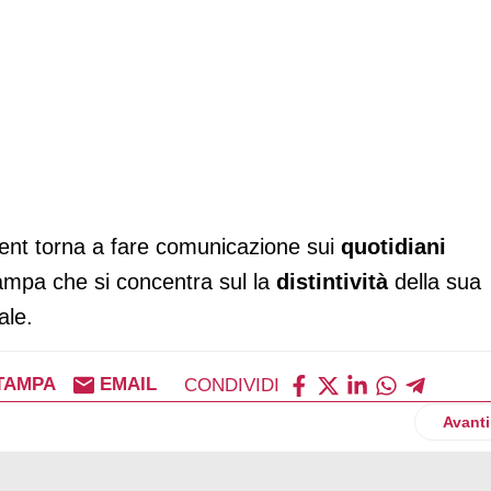
ment torna a fare comunicazione sui
quotidiani
mpa che si concentra sul la
distintività
della sua
ale.
TAMPA
EMAIL
CONDIVIDI
Artico
Avanti