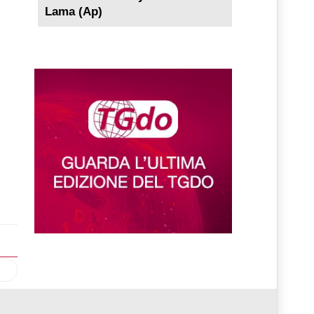
Lama (Ap)
lo successivo: Tre Marie