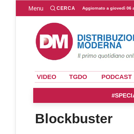
Menu
CERCA
Aggiornato a
giovedì 06 
VIDEO
TGDO
PODCAST
#SPECI
Blockbuster