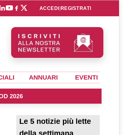
ACCEDI
|
REGISTRATI
IALI
ANNUARI
EVENTI
OD 2026
Le 5 notizie più lette
della settimana