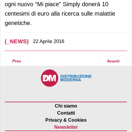
ogni nuovo “Mi piace” Simply donerà 10
centesimi di euro alla ricerca sulle malattie
genetiche.
(_NEWS)
22 Aprile 2016
Articolo precedente: Codice Citra propone la nuova linea “H
Articolo suc
Prec
Avanti
Chi siamo
Contatti
Privacy & Cookies
Newsletter