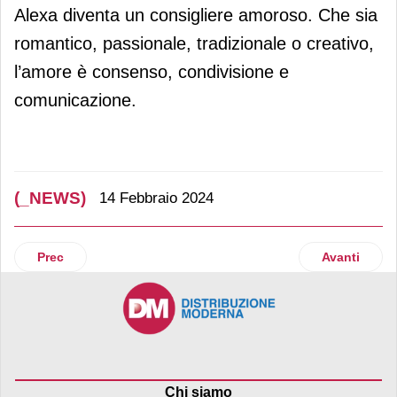
Alexa diventa un consigliere amoroso. Che sia
romantico, passionale, tradizionale o creativo,
l’amore è consenso, condivisione e
comunicazione.
(_NEWS)
14 Febbraio 2024
Articolo precedente: Dulcis debutta con successo a Fruit L
Articolo suc
Prec
Avanti
Chi siamo