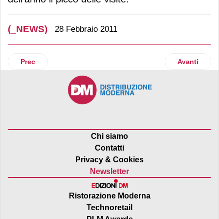
(_NEWS)
28 Febbraio 2011
Articolo precedente: Vendite al dettaglio nel 2010 a +13,2% 
Articolo suc
Prec
Avanti
Chi siamo
Contatti
Privacy & Cookies
Newsletter
Ristorazione Moderna
Technoretail