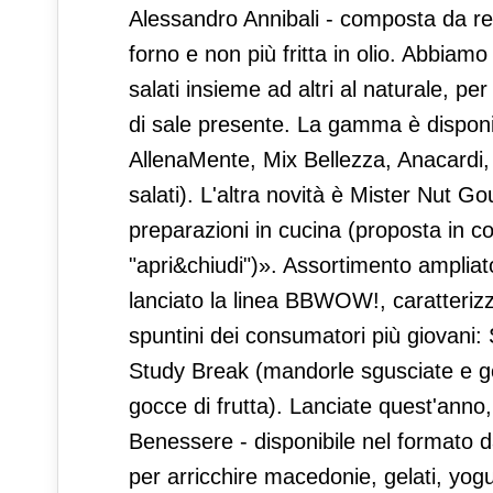
Alessandro Annibali - composta da ref
forno e non più fritta in olio. Abbiam
salati insieme ad altri al naturale, pe
di sale presente. La gamma è disponib
AllenaMente, Mix Bellezza, Anacardi,
salati). L'altra novità è Mister Nut G
preparazioni in cucina (proposta in co
"apri&chiudi")». Assortimento amplia
lanciato la linea BBWOW!, caratterizza
spuntini dei consumatori più giovani: 
Study Break (mandorle sgusciate e goc
gocce di frutta). Lanciate quest'anno,
Benessere - disponibile nel formato d
per arricchire macedonie, gelati, yogu