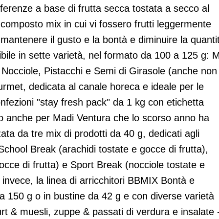
erenze a base di frutta secca tostata a secco al
o composto mix in cui vi fossero frutti leggermente
r mantenere il gusto e la bontà e diminuire la quanti
ile in sette varietà, nel formato da 100 a 125 g: M
 Nocciole, Pistacchi e Semi di Girasole (anche non
ourmet, dedicata al canale horeca e ideale per le
nfezioni "stay fresh pack" da 1 kg con etichetta
to anche per Madi Ventura che lo scorso anno ha
ta da tre mix di prodotti da 40 g, dedicati agli
School Break (arachidi tostate e gocce di frutta),
ce di frutta) e Sport Break (nocciole tostate e
 invece, la linea di arricchitori BBMIX Bontà e
a 150 g o in bustine da 42 g e con diverse varietà
rt & muesli, zuppe & passati di verdura e insalate 