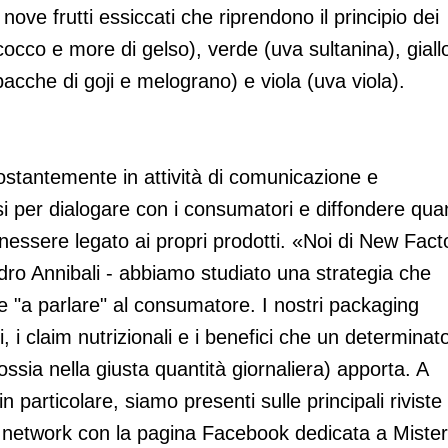
ve frutti essiccati che riprendono il principio dei
occo e more di gelso), verde (uva sultanina), giall
acche di goji e melograno) e viola (uva viola).
stantemente in attività di comunicazione e
i per dialogare con i consumatori e diffondere qua
benessere legato ai propri prodotti. «Noi di New Fact
dro Annibali - abbiamo studiato una strategia che
 "a parlare" al consumatore. I nostri packaging
i, i claim nutrizionali e i benefici che un determinat
sia nella giusta quantità giornaliera) apporta. A
 particolare, siamo presenti sulle principali riviste 
al network con la pagina Facebook dedicata a Mister