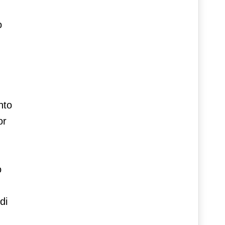
o
nto
or
o
di