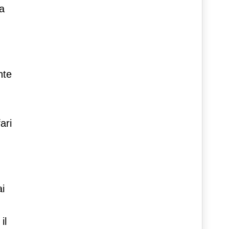
a
nte
ari
i
il