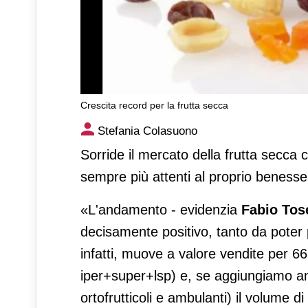
Crescita record per la frutta secca
Crescita record per la frutta 
Stefania Colasuono
Sorride il mercato della frutta secca 
sempre più attenti al proprio benesse
«L'andamento - evidenzia
Fabio Tose
decisamente positivo, tanto da poter 
infatti, muove a valore vendite per 665 
iper+super+lsp) e, se aggiungiamo anc
ortofrutticoli e ambulanti) il volume di 