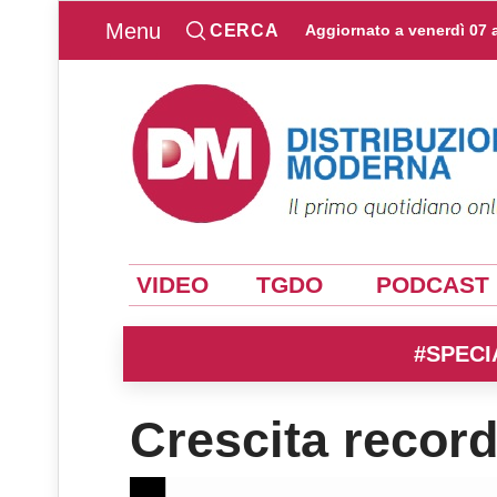
Menu
CERCA
Aggiornato a
venerdì 07 
VIDEO
TGDO
PODCAST
#SPECI
Crescita record