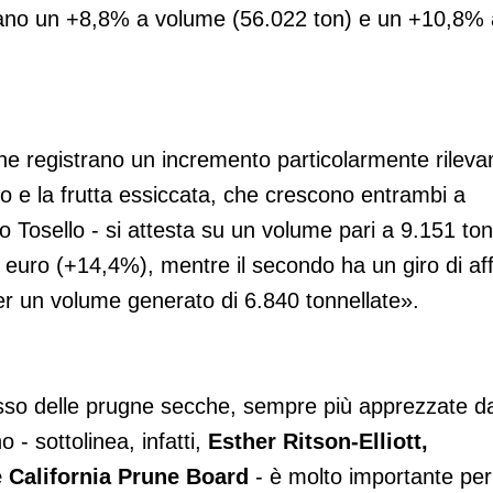
strano un +8,8% a volume (56.022 ton) e un +10,8% 
che registrano un incremento particolarmente rileva
o e la frutta essiccata, che crescono entrambi a
io Tosello - si attesta su un volume pari a 9.151 ton
i euro (+14,4%), mentre il secondo ha un giro di aff
per un volume generato di 6.840 tonnellate».
esso delle prugne secche, sempre più apprezzate da
 - sottolinea, infatti,
Esther Ritson-Elliott,
e California Prune Board
- è molto importante per 