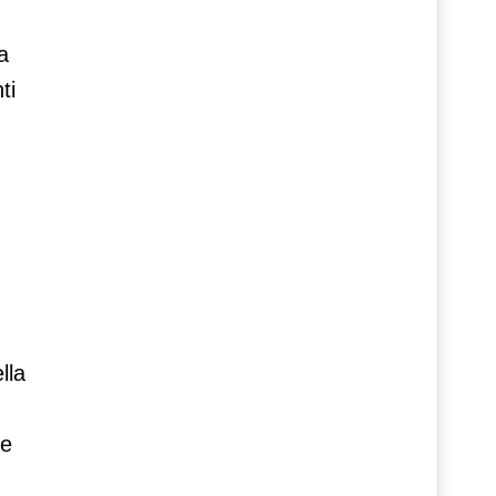
a
ti
lla
le