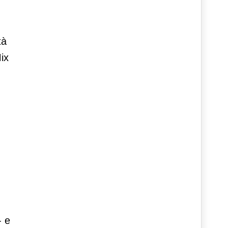
tà
ix
- e