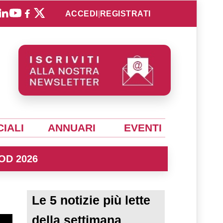
ACCEDI
|
REGISTRATI
IALI
ANNUARI
EVENTI
OD 2026
Le 5 notizie più lette
della settimana