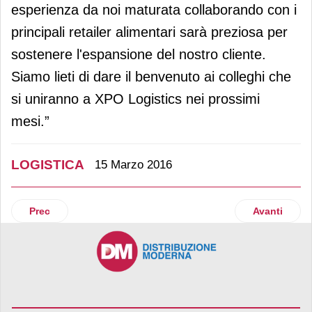
esperienza da noi maturata collaborando con i
principali retailer alimentari sarà preziosa per
sostenere l'espansione del nostro cliente.
Siamo lieti di dare il benvenuto ai colleghi che
si uniranno a XPO Logistics nei prossimi
mesi.”
LOGISTICA
15 Marzo 2016
Articolo precedente: P3 Logistic Parks avvia nuovi progetti
Articolo suc
Prec
Avanti