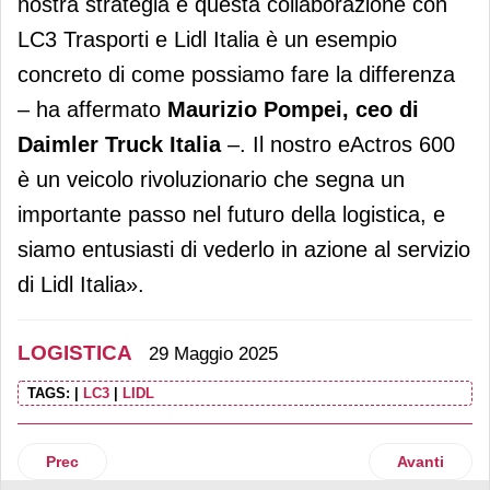
nostra strategia e questa collaborazione con
LC3 Trasporti e Lidl Italia è un esempio
concreto di come possiamo fare la differenza
– ha affermato
Maurizio Pompei, ceo di
Daimler Truck Italia
–. Il nostro eActros 600
è un veicolo rivoluzionario che segna un
importante passo nel futuro della logistica, e
siamo entusiasti di vederlo in azione al servizio
di Lidl Italia».
LOGISTICA
29 Maggio 2025
TAGS:
|
LC3
|
LIDL
Articolo precedente: L'ia è un valore aggiunto nella logisti
Articolo suc
Prec
Avanti