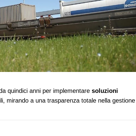
azione e collaborazione per una
ata
da quindici anni per implementare
soluzioni
li, mirando a una trasparenza totale nella gestione