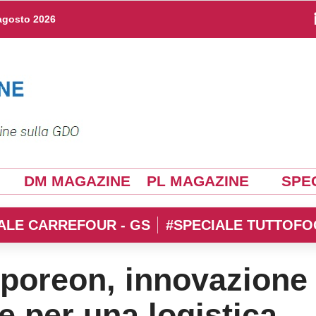
agosto 2026
DM MAGAZINE
PL MAGAZINE
SPEC
ALE CARREFOUR - GS
#SPECIALE TUTTOFO
poreon, innovazione
e per una logistica