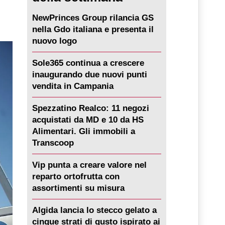
NewPrinces Group rilancia GS
nella Gdo italiana e presenta il
nuovo logo
Sole365 continua a crescere
inaugurando due nuovi punti
vendita in Campania
Spezzatino Realco: 11 negozi
acquistati da MD e 10 da HS
Alimentari. Gli immobili a
Transcoop
Vip punta a creare valore nel
reparto ortofrutta con
assortimenti su misura
Algida lancia lo stecco gelato a
cinque strati di gusto ispirato ai