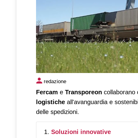
Fercam e Transporeon, innov
redazione
logistica sostenibile e avanz
Fercam
e
Transporeon
collaborano 
logistiche
all'avanguardia e sostenibi
delle spedizioni.
Soluzioni innovative