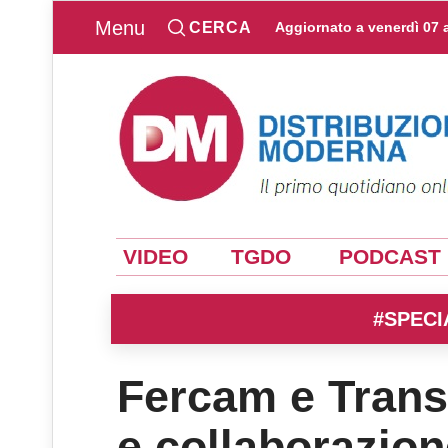
Menu
CERCA
Aggiornato a
venerdì 07 
VIDEO
TGDO
PODCAST
#SPECI
Fercam e Trans
e collaborazion