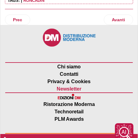
TAGS:
|
RONCADIN
Articolo precedente: Henkel presenta Pattex Millechiodi At
Articolo suc
Prec
Avanti
Chi siamo
Contatti
Privacy & Cookies
Newsletter
Ristorazione Moderna
Technoretail
PLM Awards