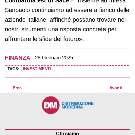
Lombardia est di Sace
–. Insieme ad Intesa
Sanpaolo continuiamo ad essere a fianco delle
aziende italiane, affinché possano trovare nei
nostri strumenti una risposta concreta per
affrontare le sfide del futuro».
FINANZA
28 Gennaio 2025
TAGS:
|
INVESTIMENTI
Articolo precedente: Portobello si ricompra nei centri comm
Articolo suc
Prec
Avanti
Chi siamo