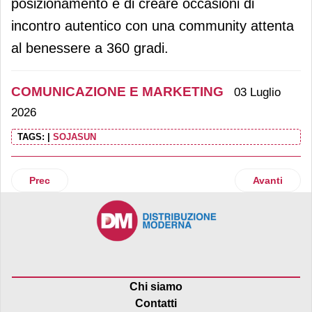
posizionamento e di creare occasioni di
incontro autentico con una community attenta
al benessere a 360 gradi.
COMUNICAZIONE E MARKETING
03 Luglio
2026
TAGS:
|
SOJASUN
Articolo precedente: DimmidiSì continua la sua estate a rit
Articolo suc
Prec
Avanti
Chi siamo
Contatti