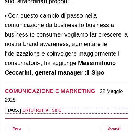
suoi straordinari prodotti”.
«Con questo cambio di passo nella
comunicazione da business to business a
business to consumer vogliamo far crescere la
nostra brand awareness, aumentare le
fidelizzazione e coinvolgere maggiormente i
consumatori», ha aggiunge
Massimiliano
Ceccarini
,
general manager di Sipo
.
COMUNICAZIONE E MARKETING
22 Maggio
2025
TAGS:
|
ORTOFRUTTA
|
SIPO
Articolo precedente: Md torna in tv
Articolo suc
Prec
Avanti