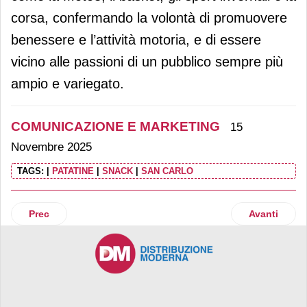
corsa, confermando la volontà di promuovere
benessere e l’attività motoria, e di essere
vicino alle passioni di un pubblico sempre più
ampio e variegato.
COMUNICAZIONE E MARKETING
15
Novembre 2025
TAGS:
|
PATATINE
|
SNACK
|
SAN CARLO
Articolo precedente: Dole Italia sponsor della Maratona di
Articolo suc
Prec
Avanti