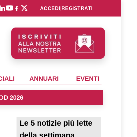
ACCEDI
|
REGISTRATI
IALI
ANNUARI
EVENTI
OD 2026
Le 5 notizie più lette
della settimana