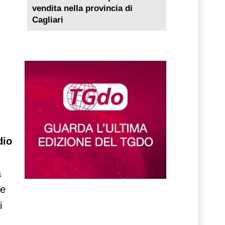
vendita nella provincia di
Cagliari
dio
a
ue
i