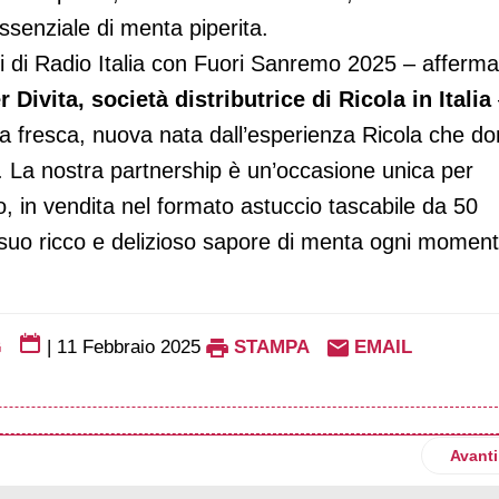
essenziale di menta piperita.
ali di Radio Italia con Fuori Sanremo 2025 – afferma
vita, società distributrice di Ricola in Italia
 fresca, nuova nata dall’esperienza Ricola che d
te. La nostra partnership è un’occasione unica per
 in vendita nel formato astuccio tascabile da 50
uo ricco e delizioso sapore di menta ogni momen
G
|
11 Febbraio 2025
STAMPA
EMAIL
ana protagonista di una strategia retail a San Valentino
Artico
Avanti