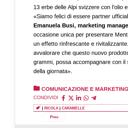
13 erbe delle Alpi svizzere con l’olio 
«Siamo felici di essere partner uffici
Emanuela Busi, marketing manager Di
occasione unica per presentare Menta
un effetto rinfrescante e rivitalizzan
avvalorare che questo nuovo prodotto,
grammi, possa accompagnare con il s
della giornata».
COMUNICAZIONE E MARKETIN
CONDIVIDI
|
RICOLA
|
CARAMELLE
Articolo precedente: Rigacuore La Molis
Prec