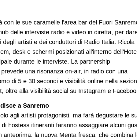
erà con le sue caramelle l’area bar del Fuori Sanrem
ub delle interviste radio e video in diretta, per dar
degli artisti e dei conduttori di Radio Italia. Ricola
tem, desk e schermi posizionati all’interno dell’Hote
ipale durante le interviste. La partnership
a prevede una risonanza on-air, in radio con una
o di 5 e 30 secondi e visibilità online nella sezio
t, oltre alla visibilità social su Instagram e Faceboo
rdisce a Sanremo
olo agli artisti protagonisti, ma farà degustare le s
di hostess itineranti faranno assaggiare alcuni gust
 in anteprima, la nuova Menta fresca, che combina 