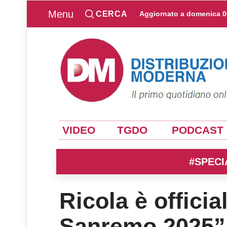
Menu
CERCA
Aggiornato a
domenica 0
VIDEO
TGDO
PODCAST
#SPECI
Ricola è officia
Sanremo 2025” d