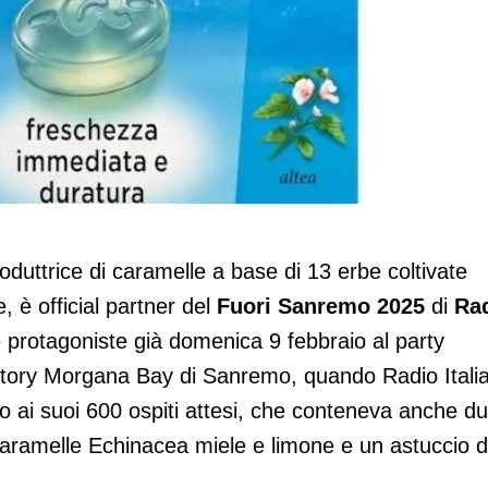
“Fuori Sanremo 2025” di Radio Italia
roduttrice di caramelle a base di 13 erbe coltivate
 è official partner del
Fuori Sanremo 2025
di
Ra
 protagoniste già domenica 9 febbraio al party
Victory Morgana Bay di Sanremo, quando Radio Itali
o ai suoi 600 ospiti attesi, che conteneva anche d
 caramelle Echinacea miele e limone e un astuccio d