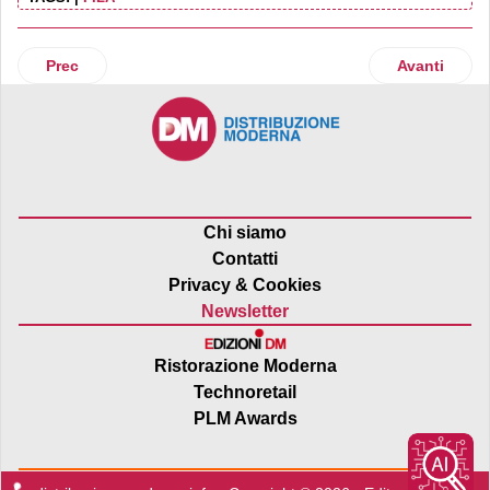
Articolo precedente: Etruria Retail festeggia 10 anni da ma
Articolo suc
Prec
Avanti
Chi siamo
Contatti
Privacy & Cookies
Newsletter
Ristorazione Moderna
Technoretail
PLM Awards