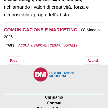
richiamando i valori di creatività, forza e
riconoscibilità propri dell’artista.
COMUNICAZIONE E MARKETING
08 Maggio
2026
TAGS:
|
ACQUA & SAPONE
|
CESAR
|
LOYALTY
Articolo precedente: Rovagnati è official partner del Giro-E
Articolo succ
Prec
Avanti
Chi siamo
Contatti