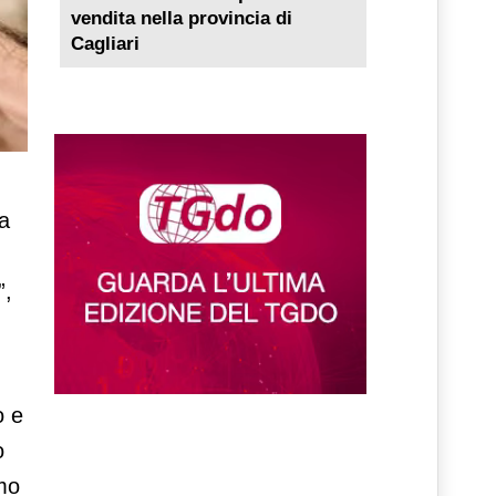
vendita nella provincia di
Cagliari
a
”,
o e
o
amo