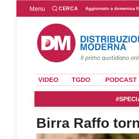
Menu
CERCA
Aggiornato a
domenica 0
VIDEO
TGDO
PODCAST
#SPECI
Birra Raffo torn