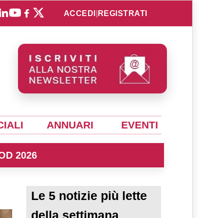
ACCEDI
|
REGISTRATI
IALI
ANNUARI
EVENTI
OD 2026
Le 5 notizie più lette
della settimana