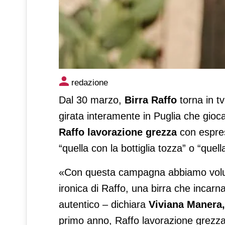
Birra Raffo torna in tv
redazione
Dal 30 marzo,
Birra Raffo
torna in t
girata interamente in Puglia che gioc
Raffo lavorazione grezza
con espres
“quella con la bottiglia tozza” o “quell
«Con questa campagna abbiamo voluto
ironica di Raffo, una birra che incar
autentico – dichiara
Viviana Manera, 
primo anno, Raffo lavorazione grezza 