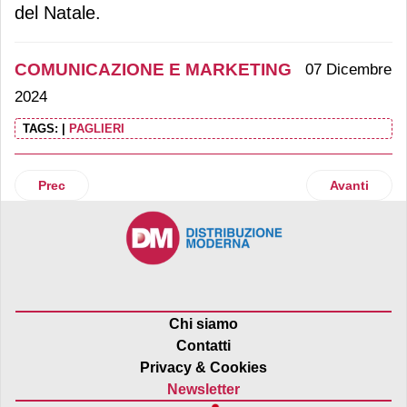
del Natale.
COMUNICAZIONE E MARKETING
07 Dicembre
2024
TAGS:
|
PAGLIERI
Articolo precedente: Lavazza e Fisher-Price per una campagn
Articolo suc
Prec
Avanti
Chi siamo
Contatti
Privacy & Cookies
Newsletter