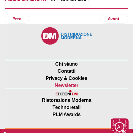
Articolo precedente: Il vending dona oltre 74 tonnellate di
Articolo suc
Prec
Avanti
Chi siamo
Contatti
Privacy & Cookies
Newsletter
Ristorazione Moderna
Technoretail
PLM Awards