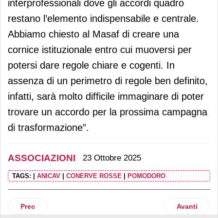
interprofessionali dove gli accordi quadro
restano l’elemento indispensabile e centrale.
Abbiamo chiesto al Masaf di creare una
cornice istituzionale entro cui muoversi per
potersi dare regole chiare e cogenti. In
assenza di un perimetro di regole ben definito,
infatti, sarà molto difficile immaginare di poter
trovare un accordo per la prossima campagna
di trasformazione”.
ASSOCIAZIONI
23 Ottobre 2025
TAGS:
|
ANICAV
|
CONERVE ROSSE
|
POMODORO
Articolo precedente: Nasce Assoprisma, l’associazione dei p
Articolo suc
Prec
Avanti