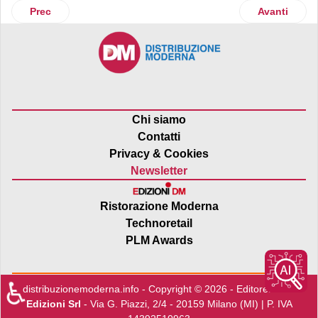
Articolo precedente: Ikea apre un nuovo Plan & Order Poin
Articolo suc
Prec
Avanti
Chi siamo
Contatti
Privacy & Cookies
Newsletter
Ristorazione Moderna
Technoretail
PLM Awards
♿
distribuzionemoderna.info - Copyright © 2026 - Editore:
Edra
Edizioni Srl
- Via G. Piazzi, 2/4 - 20159 Milano (MI) | P. IVA