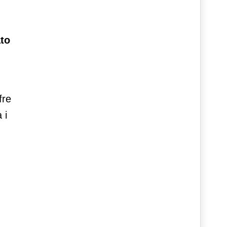
ato
fre
 i