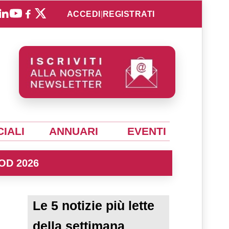
ACCEDI
|
REGISTRATI
IALI
ANNUARI
EVENTI
OD 2026
Le 5 notizie più lette
della settimana