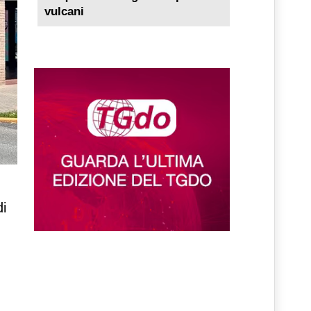
vulcani
di