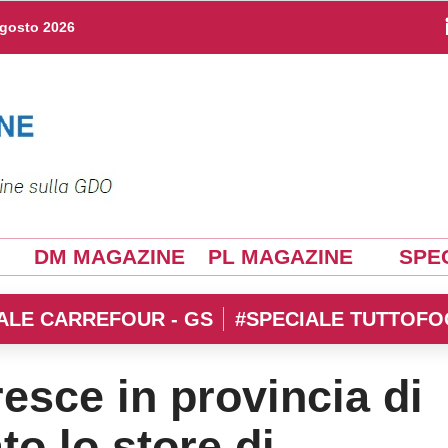
agosto 2026
DM MAGAZINE
PL MAGAZINE
SPEC
ALE CARREFOUR - GS
#SPECIALE TUTTOFO
resce in provincia di
to lo store di