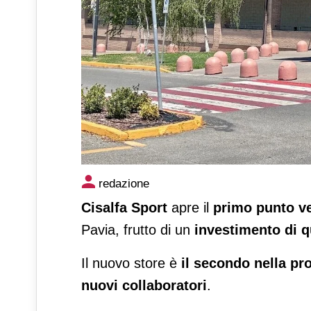
Cisalfa Sport cresce in provi
redazione
Montebello della Battaglia
Cisalfa Sport
apre il
primo punto ve
Pavia, frutto di un
investimento di q
Il nuovo store è
il secondo nella pr
nuovi collaboratori
.