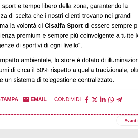
di sport e tempo libero della zona, garantendo la
 di scelta che i nostri clienti trovano nei grandi
rma la volontà di
Cisalfa Sport
di essere sempre p
rienza premium e sempre più coinvolgente a tutte l
enze di sportivi di ogni livello".
impatto ambientale, lo store è dotato di illuminazio
i di circa il 50% rispetto a quella tradizionale, olt
 un sistema di telegestione centralizzato.
STAMPA
EMAIL
CONDIVIDI
ropria presenza in Sicilia con l’apertura di San Giovanni La Punta 
Artico
Avanti