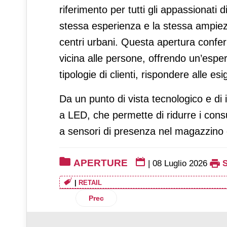
riferimento per tutti gli appassionati 
stessa esperienza e la stessa ampiezza
centri urbani. Questa apertura confe
vicina alle persone, offrendo un’espe
tipologie di clienti, rispondere alle esig
Da un punto di vista tecnologico e di 
a LED, che permette di ridurre i consum
a sensori di presenza nel magazzino e
APERTURE
|
08 Luglio 2026
|
RETAIL
Articolo precedente: Penny rafforza la p
Prec