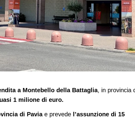
ncia di Pavia: inaugurato lo store di
ndita a Montebello della Battaglia
, in provincia 
uasi 1 milione di euro.
ovincia di Pavia
e prevede
l’assunzione di 15