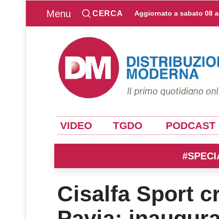
Menu
CERCA
Aggiornato a
sabato 08 
VIDEO
TGDO
PODCAST
#SPECI
Cisalfa Sport c
Pavia: inaugura