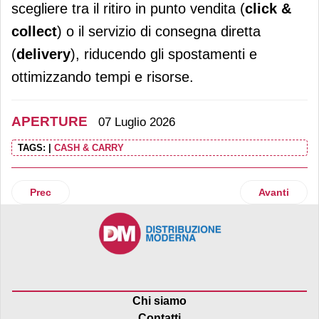
scegliere tra il ritiro in punto vendita (
click &
collect
) o il servizio di consegna diretta
(
delivery
), riducendo gli spostamenti e
ottimizzando tempi e risorse.
APERTURE
07 Luglio 2026
TAGS:
|
CASH & CARRY
Articolo precedente: Cisalfa Sport cresce in provincia di Pa
Articolo suc
Prec
Avanti
Chi siamo
Contatti