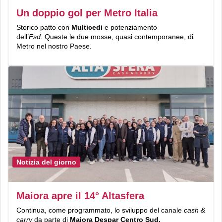
Un doppio gol per Metro Italia
Storico patto con
Multicedi
e potenziamento
dell’
Fsd.
Queste le due mosse, quasi contemporanee, di
Metro nel nostro Paese.
Notizia del giorno
Maiora apre il 14° Altasfera
Continua, come programmato, lo sviluppo del canale
cash &
carry
da parte di
Maiora Despar Centro Sud.