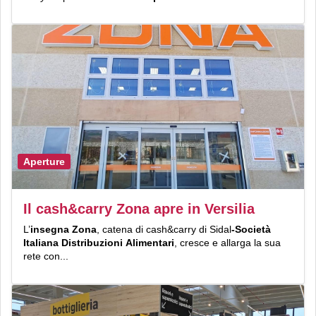
Aperture
Il cash&carry Zona apre in Versilia
L’
in
segna Z
ona
, catena di cash&carry di Sidal
-Società
Italiana Distribuzioni Alimentari
, cresce e allarga la sua
rete con...