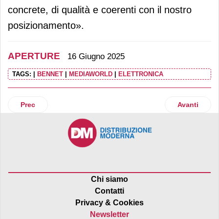
concrete, di qualità e coerenti con il nostro
posizionamento».
APERTURE
16 Giugno 2025
TAGS:
|
BENNET
|
MEDIAWORLD
|
ELETTRONICA
Articolo precedente: Carrefour Italia inaugura uno store E
Articolo su
Prec
Avanti
Chi siamo
Contatti
Privacy & Cookies
Newsletter