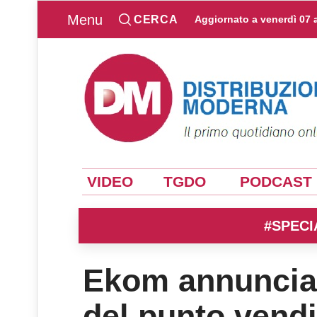
Menu
CERCA
Aggiornato a
venerdì 07 
VIDEO
TGDO
PODCAST
#SPECI
Ekom annuncia l
del punto vendi