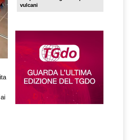
vulcani
ita
 ai