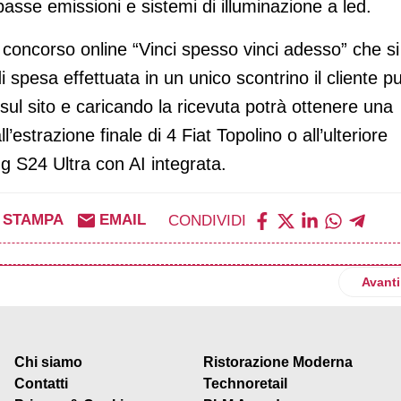
asse emissioni e sistemi di illuminazione a led.
l concorso online “Vinci spesso vinci adesso” che si
spesa effettuata in un unico scontrino il cliente p
sul sito e caricando la ricevuta potrà ottenere una
’estrazione finale di 4 Fiat Topolino o all’ulteriore
 S24 Ultra con AI integrata.
STAMPA
EMAIL
CONDIVIDI
ura un punto vendita a Sarzana (Sp)
Artico
Avanti
Chi siamo
Ristorazione Moderna
Contatti
Technoretail