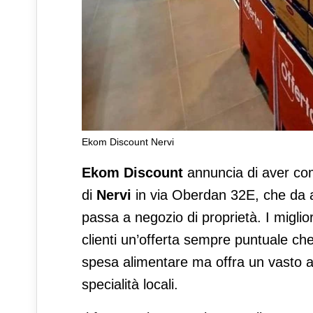
Ekom Discount Nervi
Ekom annuncia la ristruttura
Ekom Discount
annuncia di aver comp
di
Nervi
in via Oberdan 32E, che da aff
passa a negozio di proprietà. I miglior
clienti un’offerta sempre puntuale che
spesa alimentare ma offra un vasto as
specialità locali.