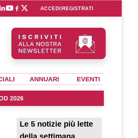
ACCEDI
|
REGISTRATI
IALI
ANNUARI
EVENTI
OD 2026
Le 5 notizie più lette
della settimana