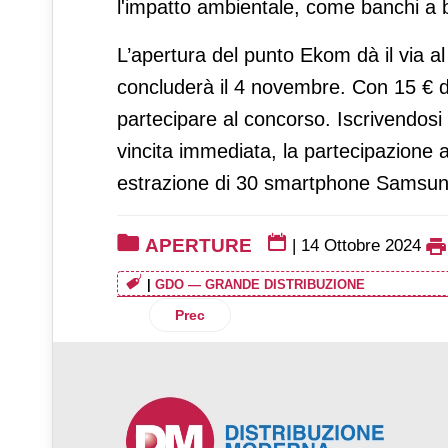
l'impatto ambientale, come banchi a b
L’apertura del punto Ekom dà il via a
concluderà il 4 novembre. Con 15 € di 
partecipare al concorso. Iscrivendosi 
vincita immediata, la partecipazione all
estrazione di 30 smartphone Samsung
APERTURE
|
14 Ottobre 2024
|
GDO — GRANDE DISTRIBUZIONE
Articolo precedente: Penny Italia inaug
Prec