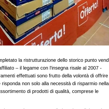
zione del punto vendita di Nervi
letato la ristrutturazione dello storico punto vend
iliato – il legame con l’insegna risale al 2007 -
amenti effettuati sono frutto della volontà di offrire
 risponda non solo alla necessità di risparmio nella
sortimento di prodotti di qualità, comprese le