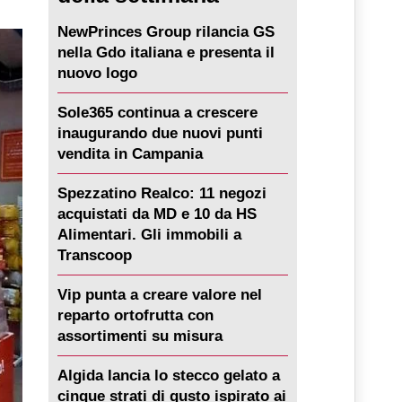
NewPrinces Group rilancia GS
nella Gdo italiana e presenta il
nuovo logo
Sole365 continua a crescere
inaugurando due nuovi punti
vendita in Campania
Spezzatino Realco: 11 negozi
acquistati da MD e 10 da HS
Alimentari. Gli immobili a
Transcoop
Vip punta a creare valore nel
reparto ortofrutta con
assortimenti su misura
Algida lancia lo stecco gelato a
cinque strati di gusto ispirato ai