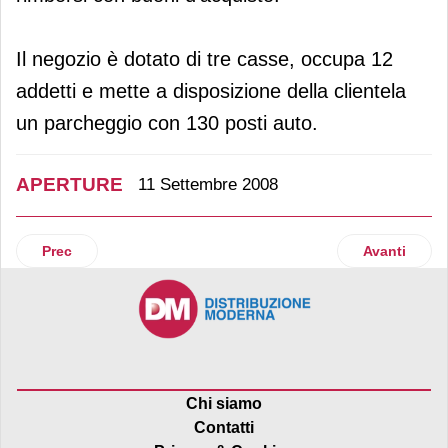
Il negozio è dotato di tre casse, occupa 12
addetti e mette a disposizione della clientela
un parcheggio con 130 posti auto.
APERTURE
11 Settembre 2008
Articolo precedente: Sigma sbarca in Sardegna
Articolo su
Prec
Avanti
Chi siamo
Contatti