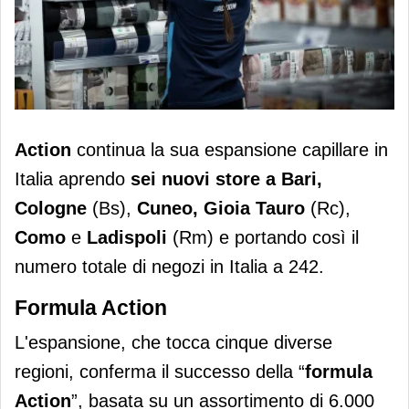
Action raggiunge 242 punti vendita in
Action
continua la sua espansione capillare in
Italia con sei inaugurazioni
Italia aprendo
sei nuovi store a Bari,
Cologne
(Bs),
Cuneo, Gioia Tauro
(Rc),
Como
e
Ladispoli
(Rm) e portando così il
numero totale di negozi in Italia a 242.
Formula Action
L'espansione, che tocca cinque diverse
regioni, conferma il successo della “
formula
Action
”, basata su un assortimento di 6.000