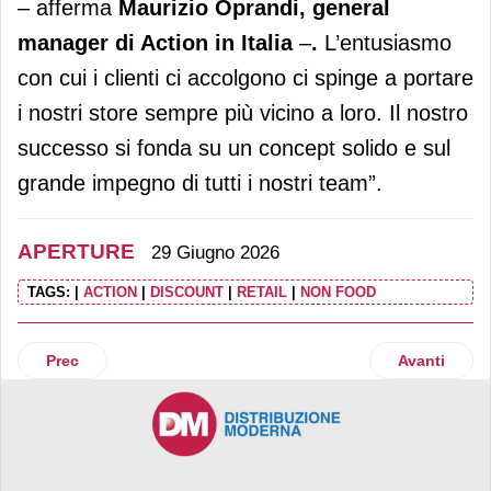
– afferma
Maurizio Oprandi, general
manager di Action in Italia
–
.
L’entusiasmo
con cui i clienti ci accolgono ci spinge a portare
i nostri store sempre più vicino a loro. Il nostro
successo si fonda su un concept solido e sul
grande impegno di tutti i nostri team”.
APERTURE
29 Giugno 2026
TAGS:
|
ACTION
|
DISCOUNT
|
RETAIL
|
NON FOOD
Articolo precedente: Gruppo Arena apre un SuperConvenient
Articolo suc
Prec
Avanti