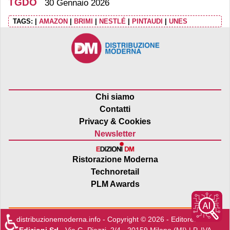
TGDO
30 Gennaio 2026
TAGS:
|
AMAZON
|
BRIMI
|
NESTLÉ
|
PINTAUDI
|
UNES
Chi siamo
Contatti
Privacy & Cookies
Newsletter
Ristorazione Moderna
Technoretail
PLM Awards
♿
distribuzionemoderna.info - Copyright © 2026 - Editore:
Edra