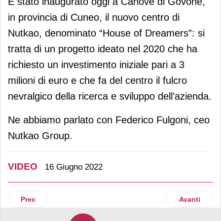
È stato inaugurato oggi a Canove di Govone,
in provincia di Cuneo, il nuovo centro di
Nutkao, denominato “House of Dreamers”: si
tratta di un progetto ideato nel 2020 che ha
richiesto un investimento iniziale pari a 3
milioni di euro e che fa del centro il fulcro
nevralgico della ricerca e sviluppo dell’azienda.
Ne abbiamo parlato con Federico Fulgoni, ceo
Nutkao Group.
VIDEO
16 Giugno 2022
Articolo precedente: Conad Adriatico festeggia 50 anni di at
Articolo suc
Prec
Avanti