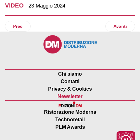
VIDEO
23 Maggio 2024
Articolo precedente: Temsi presenta una nuova soluzione
Articolo suc
Prec
Avanti
Chi siamo
Contatti
Privacy & Cookies
Newsletter
Ristorazione Moderna
Technoretail
PLM Awards