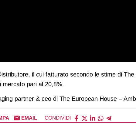
istributore, il cui fatturato secondo le stime di T
di mercato pari al 20,8%.
naging partner & ceo di The European House – Ambr
MPA
EMAIL
CONDIVIDI
 18 gennaio 2023