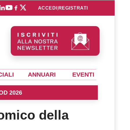
ACCEDI
|
REGISTRATI
IALI
ANNUARI
EVENTI
OD 2026
omico della