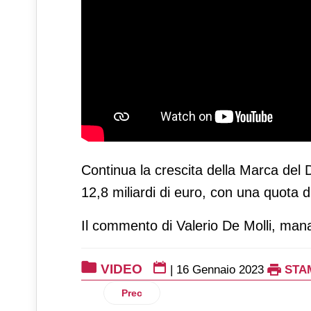
Continua la crescita della Marca del D
12,8 miliardi di euro, con una quota 
Il commento di Valerio De Molli, ma
VIDEO
|
16 Gennaio 2023
STA
Articolo precedente: Marca Tg by PLM -
Prec