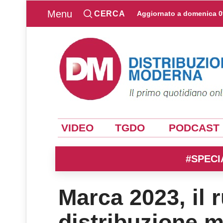
Menu
CERCA
Aggiornato a
domenica 0
VIDEO
TGDO
PODCAST
#SPECI
Marca 2023, il 
distribuzione 