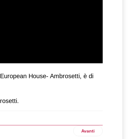
he European House- Ambrosetti, è di
osetti.
Articolo successivo: Scotti
Avanti