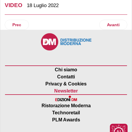
VIDEO
18 Luglio 2022
Articolo precedente: Graffione (Consorzio Coralis): “Trasme
Articolo suc
Prec
Avanti
Chi siamo
Contatti
Privacy & Cookies
Newsletter
Ristorazione Moderna
Technoretail
PLM Awards