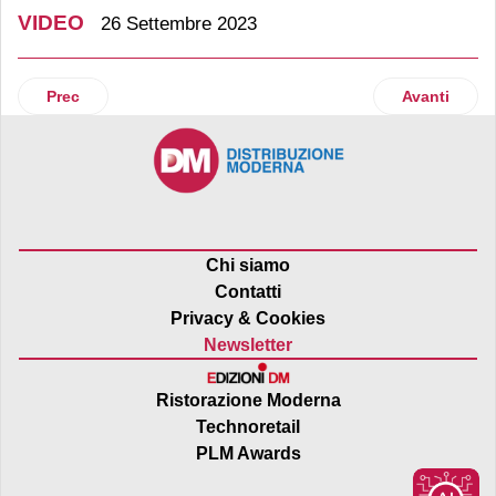
VIDEO
26 Settembre 2023
Articolo precedente: Ritter Sport presenta la nuova linea di
Articolo suc
Prec
Avanti
Chi siamo
Contatti
Privacy & Cookies
Newsletter
Ristorazione Moderna
Technoretail
PLM Awards