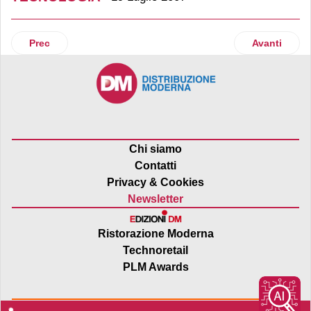
Articolo precedente: Geomaker: informazioni in tempo reale 
Articolo succ
Prec
Avanti
Chi siamo
Contatti
Privacy & Cookies
Newsletter
Ristorazione Moderna
Technoretail
PLM Awards