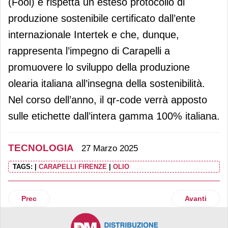
(Fooi) e rispetta un esteso protocollo di
produzione sostenibile certificato dall’ente
internazionale Intertek e che, dunque,
rappresenta l’impegno di Carapelli a
promuovere lo sviluppo della produzione
olearia italiana all’insegna della sostenibilità.
Nel corso dell’anno, il qr-code verrà apposto
sulle etichette dall’intera gamma 100% italiana.
TECNOLOGIA
27 Marzo 2025
TAGS:
|
CARAPELLI FIRENZE
|
OLIO
Articolo precedente: Scalapay sigla una partnership con L
Articolo suc
Prec
Avanti